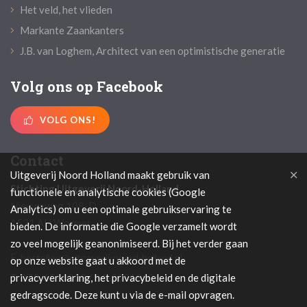
Het veld, het vlieden
Markante Zaankanters
J.B. van Loghem, Architect van een optimistische generatie
Volg ons op Facebook
VOLG ONS!
Contact
Uitgeverij Noord Holland maakt gebruik van
Stichting Uitgeverij Noord-Holland
functionele en analytische cookies (Google
Nieuweweg 108-D
Analytics) om u een optimale gebruikservaring te
1531 AH Wormer
bieden. De informatie die Google verzamelt wordt
zo veel mogelijk geanonimiseerd. Bij het verder gaan
E.
bestellen@uitgeverij-noord-holland.nl
op onze website gaat u akkoord met de
privacyverklaring, het privacybeleid en de digitale
T. 075-6536303 / 06-50513106‬
gedragscode. Deze kunt u via de e-mail opvragen.