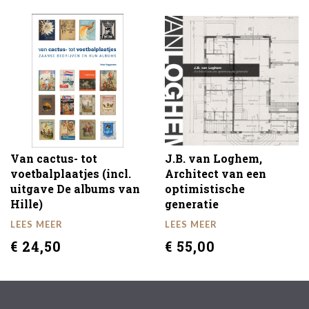
Van cactus- tot
J.B. van Loghem,
voetbalplaatjes (incl.
Architect van een
uitgave De albums van
optimistische
Hille)
generatie
LEES MEER
LEES MEER
€ 24,50
€ 55,00