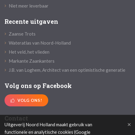
Niet meer leverbaar
Recente uitgaven
Zaanse Trots
Wateratlas van Noord-Holland
Het veld, het vlieden
Markante Zaankanters
J.B. van Loghem, Architect van een optimistische generatie
Volg ons op Facebook
VOLG ONS!
Contact
Uitgeverij Noord Holland maakt gebruik van
Stichting Uitgeverij Noord-Holland
functionele en analytische cookies (Google