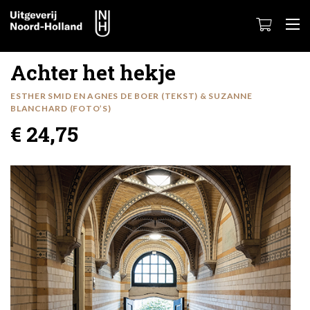
Achter het hekje
ESTHER SMID EN AGNES DE BOER (TEKST) & SUZANNE
BLANCHARD (FOTO’S)
€ 24,75