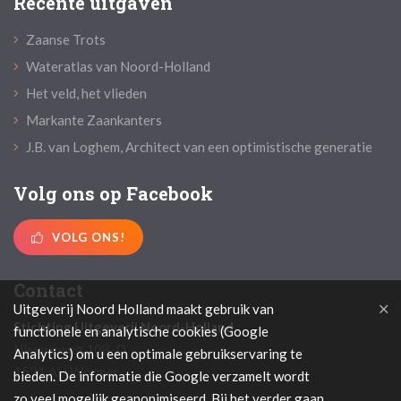
Recente uitgaven
Zaanse Trots
Wateratlas van Noord-Holland
Het veld, het vlieden
Markante Zaankanters
J.B. van Loghem, Architect van een optimistische generatie
Volg ons op Facebook
VOLG ONS!
Contact
Uitgeverij Noord Holland maakt gebruik van
Stichting Uitgeverij Noord-Holland
functionele en analytische cookies (Google
Nieuweweg 108-D
Analytics) om u een optimale gebruikservaring te
1531 AH Wormer
bieden. De informatie die Google verzamelt wordt
zo veel mogelijk geanonimiseerd. Bij het verder gaan