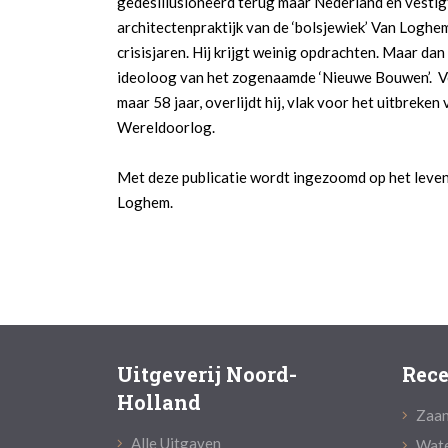
gedesillusioneerd terug maar Nederland en vestig
architectenpraktijk van de ‘bolsjewiek’ Van Loghem
crisisjaren. Hij krijgt weinig opdrachten. Maar dan 
ideoloog van het zogenaamde ‘Nieuwe Bouwen’. Veel
maar 58 jaar, overlijdt hij, vlak voor het uitbreke
Wereldoorlog.
Met deze publicatie wordt ingezoomd op het leve
Loghem.
Uitgeverij Noord-
Rece
Holland
Zaan
Alle Uitgaven
Wate