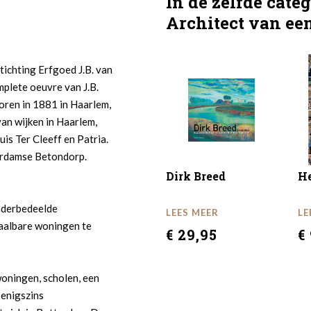
In de zelfde cate
Architect van ee
ichting Erfgoed J.B. van
plete oeuvre van J.B.
oren in 1881 in Haarlem,
van wijken in Haarlem,
is Ter Cleeff en Patria.
terdamse Betondorp.
Dirk Breed
He
nderbedeelde
LEES MEER
LE
aalbare woningen te
€ 29,95
€
oningen, scholen, een
 enigszins