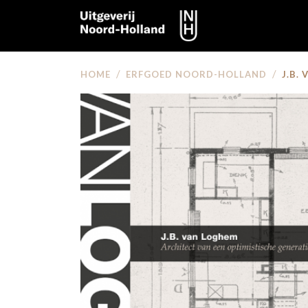
/
/
HOME
ERFGOED NOORD-HOLLAND
J.B.