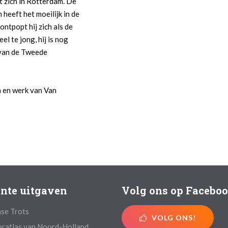
t zich in Rotterdam. De
 heeft het moeilijk in de
ontpopt hij zich als de
 te jong, hij is nog
n van de Tweede
n en werk van Van
nte uitgaven
Volg ons op Facebo
se Trots
VOLG ONS!
ratlas van Noord-Holland