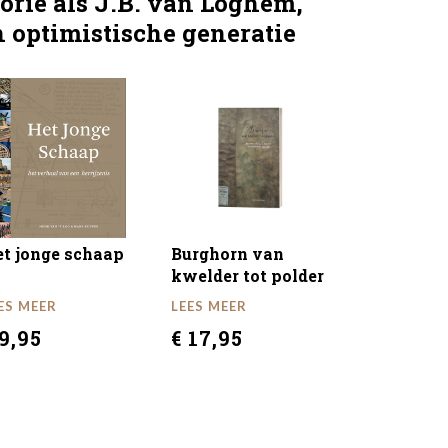
gorie als J.B. van Loghem,
n optimistische generatie
t jonge schaap
Burghorn van
kwelder tot polder
ES MEER
LEES MEER
 9,95
€ 17,95